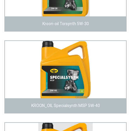
Kroon-oil Torsynth 5W-30
KROON_OIL Specialsynth MSP 5W-40