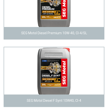
SEG Motol Diesel Premium 10W-40, CI-4/SL
SEG Motol Diesel F Synt 10W40, CI-4