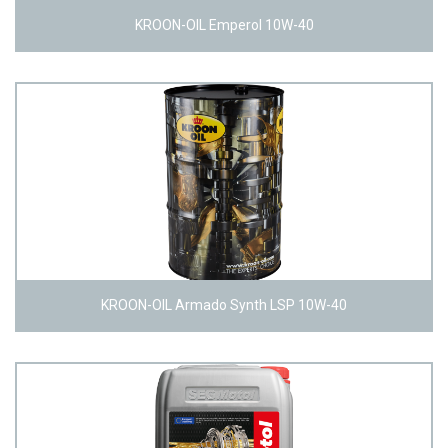
KROON-OIL Emperol 10W-40
KROON-OIL Armado Synth LSP 10W-40