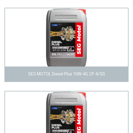
SEG MOTOL Diesel Plus 10W-40, CF-4/SG